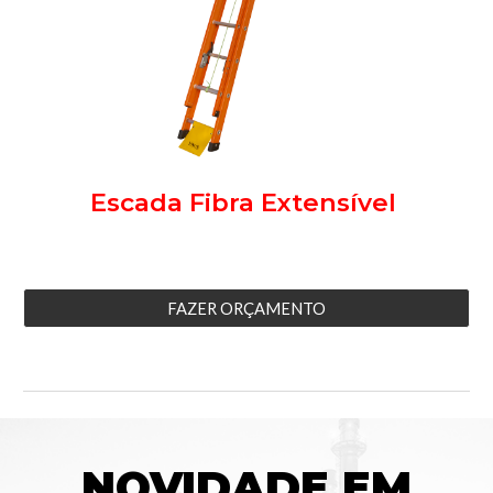
Escada Fibra Extensível
FAZER ORÇAMENTO
NOVIDADE EM