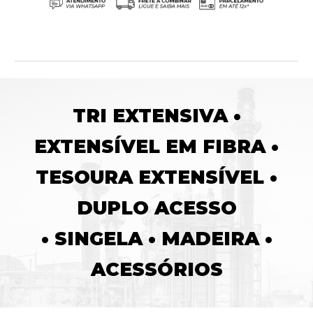
TRI EXTENSIVA
•
EXTENSÍVEL EM FIBRA
•
TESOURA EXTENSÍVEL
•
DUPLO ACESSO
•
SINGELA
•
MADEIRA
•
ACESSÓRIOS