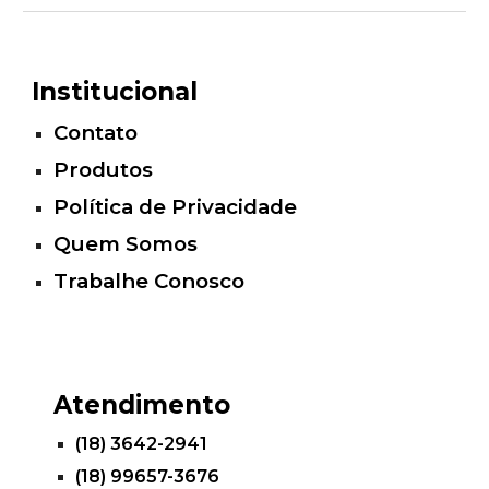
Institucional
Contato
Produtos
Política de Privacidade
Quem Somos
Trabalhe Conosco
Atendimento
(18) 3642-2941
(18) 99657-3676