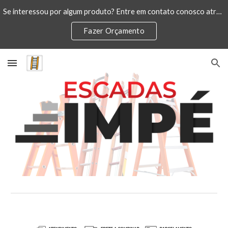
Se interessou por algum produto? Entre em contato conosco através do link do WhatsApp.
Skip to main content
Skip to navigation
Fazer Orçamento