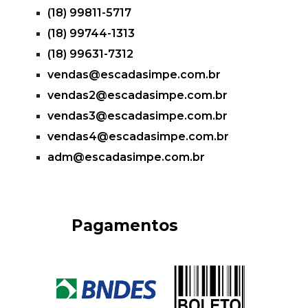
(18) 99811-5717
(18) 99744-1313
(18) 99631-7312
vendas@escadasimpe.com.br
vendas2@escadasimpe.com.br
vendas3@escadasimpe.com.br
vendas4@escadasimpe.com.br
adm@escadasimpe.com.br
Pagamentos